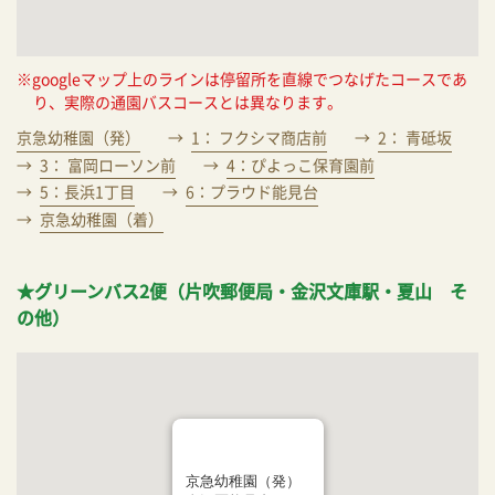
※googleマップ上のラインは停留所を直線でつなげたコースであ
り、実際の通園バスコースとは異なります。
京急幼稚園（発）
1： フクシマ商店前
2： 青砥坂
3： 富岡ローソン前
4：ぴよっこ保育園前
5：長浜1丁目
6：プラウド能見台
京急幼稚園（着）
★グリーンバス2便（片吹郵便局・金沢文庫駅・夏山 そ
の他）
京急幼稚園（発）