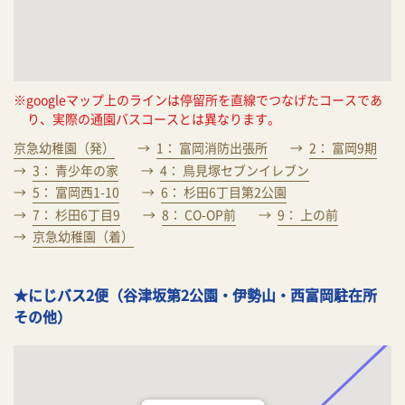
※googleマップ上のラインは停留所を直線でつなげたコースであ
り、実際の通園バスコースとは異なります。
京急幼稚園（発）
1： 富岡消防出張所
2： 富岡9期
3： 青少年の家
4： 鳥見塚セブンイレブン
5： 富岡西1-10
6： 杉田6丁目第2公園
7： 杉田6丁目9
8： CO-OP前
9： 上の前
京急幼稚園（着）
★にじバス2便（谷津坂第2公園・伊勢山・西富岡駐在所
その他）