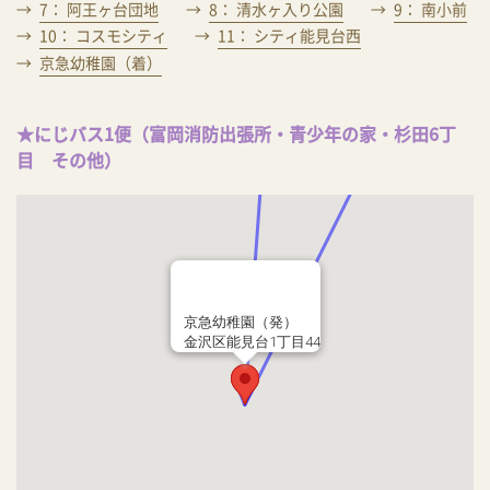
7： 阿王ヶ台団地
8： 清水ヶ入り公園
9： 南小前
10： コスモシティ
11： シティ能見台西
京急幼稚園（着）
★にじバス1便（富岡消防出張所・青少年の家・杉田6丁
目 その他）
京急幼稚園（発）
金沢区能見台1丁目44