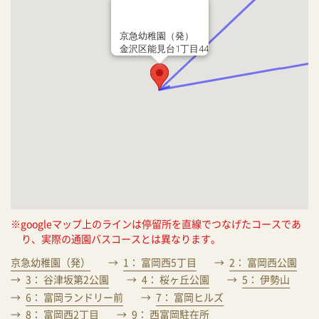
京急幼稚園（発）
金沢区能見台1丁目44
※googleマップ上のラインは停留所を直線でつなげたコースであ
り、実際の通園バスコースとは異なります。
京急幼稚園（発）
1： 富岡西5丁目
2： 富岡西公園
3： 谷津坂第2公園
4： 桜ヶ丘公園
5： 伊勢山
6： 富岡ランドリー前
7： 富岡ヒルズ
8： 富岡西2丁目
9： 西富岡駐在所